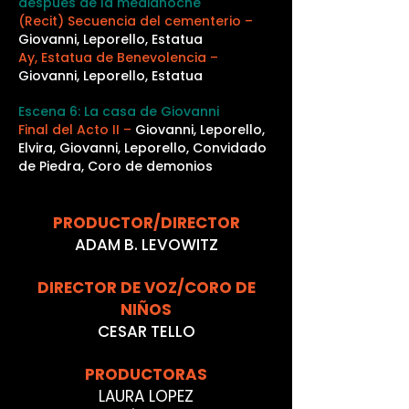
después de la medianoche
(Recit) Secuencia del cementerio –
Giovanni, Leporello, Estatua
Ay, Estatua de Benevolencia –
Giovanni, Leporello, Estatua
Escena 6: La casa de Giovanni
Final del Acto II –
Giovanni, Leporello,
Elvira, Giovanni, Leporello, Convidado
de Piedra, Coro de demonios
PRODUCTOR/DIRECTOR
ADAM B. LEVOWITZ
DIRECTOR DE VOZ/CORO DE
NIÑOS
CESAR TELLO
PRODUCTORAS
LAURA LOPEZ