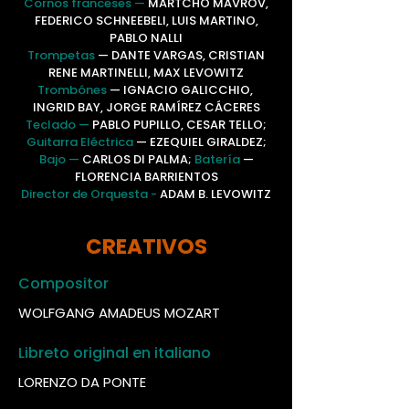
Cornos franceses —
MARTCHO
MAVROV,
FEDERICO SCHNEEBELI, LUIS MARTINO,
PABLO NALLI
Trompetas
— DANTE VARGAS, CRISTIAN
RENE MARTINELLI, MAX LEVOWITZ
Trombónes
— IGNACIO GALICCHIO,
INGRID BAY, JORGE RAMÍREZ CÁCERES
Teclado —
PABLO PUPILLO, CESAR TELLO;
Guitarra Eléctrica
— EZEQUIEL GIRALDEZ;
Bajo —
CARLOS DI PALMA;
Batería
—
FLORENCIA BARRIENTOS
Director de Orquesta -
ADAM B. LEVOWITZ
CREATIVOS
Compositor
WOLFGANG AMADEUS MOZART
Libreto original en italiano
LORENZO DA PONTE