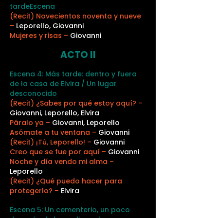
tardeEscena
(Recit) Novecientos noventa y nueve
–
Leporello, Giovanni
Mujeres y risas –
Giovanni
ACTO II
Escena 4: Más tarde: dentro y fuera
de la casa de Elvira / Un lugar
desconocido
(Recit) ¿Sabes por qué estoy aquí? –
Giovanni, Leporello, Elvira
Páralo ya –
Giovanni, Leporello
Asómate a tu ventana –
Giovanni
(Recit) ¡Tú, Leporello! –
Giovanni
Creo que se fue por aquí –
Giovanni
Noche y día vendo mi alma –
Leporello
(Recit) ¿Qué puedo hacer para
protegerlo? –
Elvira
Escena 5: Un cementerio, un poco