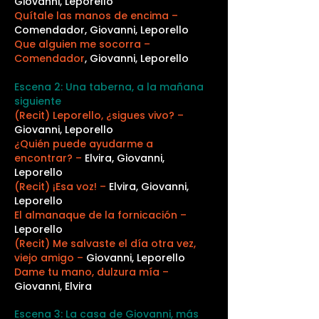
Giovanni, Leporello
Quítale las manos de encima –
Comendador, Giovanni, Leporello
Que alguien me socorra –
Comendador
, Giovanni, Leporello
Escena 2: Una taberna, a la mañana
siguiente
(Recit) Leporello, ¿sigues vivo? –
Giovanni, Leporello
¿Quién puede ayudarme a
encontrar? –
Elvira, Giovanni,
Leporello
(Recit) ¡Esa voz! –
Elvira, Giovanni,
Leporello
El almanaque de la fornicación –
Leporello
(Recit) Me salvaste el día otra vez,
viejo amigo –
Giovanni, Leporello
Dame tu mano, dulzura mía –
Giovanni, Elvira
Escena 3: La casa de Giovanni, más