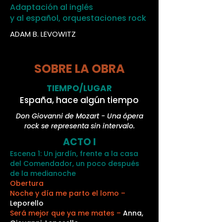
Adaptación al inglés
y al español, orquestaciones rock
ADAM B. LEVOWITZ
SOBRE LA OBRA
TIEMPO/LUGAR
España, hace algún tiempo
Don Giovanni de Mozart - Una ópera
rock se representa sin intervalo.
ACTO I
Escena 1: Un jardín, frente a la casa
del Comendador, un poco después
de la medianoche
Obertura
Noche y día me parto el lomo –
Leporello
Será mejor que ya me mates –
Anna,